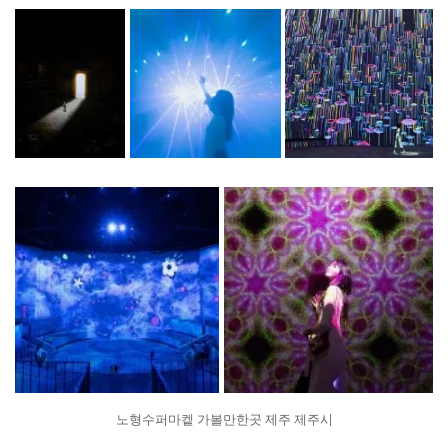
노형수퍼마켙 가볼만한곳 제주 제주시