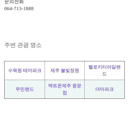
문의전화
064-713-1888
주변 관광 명소
헬로키티아일랜
수목원 테마파크
제주 불빛정원
드
액트몬제주 중문
무민랜드
더마파크
점