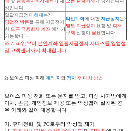
좌
및
금융투자회사계좌
가 대
모든 출금거래
가 정지됩니다
상입니다.
일괄지급정지
해제
는?
타인계좌
에 대한
지급정지
는?
영업점 방문
을 통해 지급정지
별도 지급정지
요청 및
피해
한
모든 금융회사 계좌
해제가
구제
신청이
필요
합니다
가능합니다
※ 7.5.(수)부터 본인계좌 일괄지급정지 서비스를 영업점
및 고객센터까지 확대합니다
2) 보이스 피싱 피해
계좌
지급
정지
후
대처 방법
보이스 피싱 전화 또는 문자를 받고, 피싱 사기범에게
이체, 송금, 개인정보 제공 또는 악성앱이 설치된 경
우 아래와 같이 대응합니다
가. 휴대전화 및 PC로부터 악성앱 제거