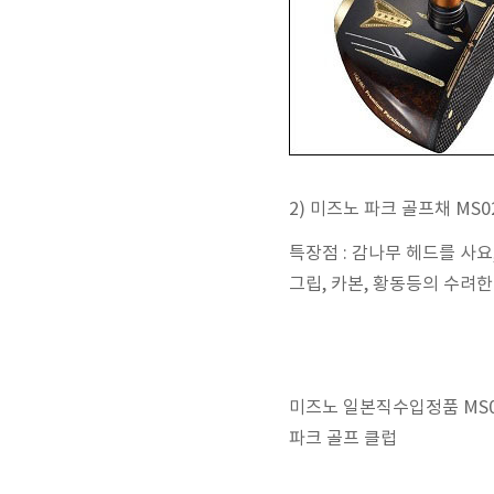
2) 미즈노 파크 골프채 MS
특장점 : 감나무 헤드를 사요
그립, 카본, 황동등의 수려
미즈노 일본직수입정품 MS
파크 골프 클럽