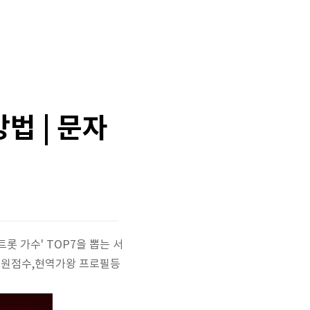
법 | 문자
트롯 가수' TOP7을 뽑는 서
 음원점수,현역가왕 프로필등